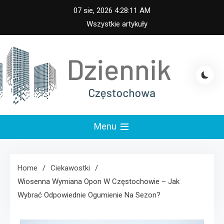
Skip
07 sie, 2026
4:28:12 AM
to
Wszystkie artykuły
content
iennik Częstochowa
Menu
Home
Ciekawostki
Wiosenna Wymiana Opon W Częstochowie – Jak
Wybrać Odpowiednie Ogumienie Na Sezon?