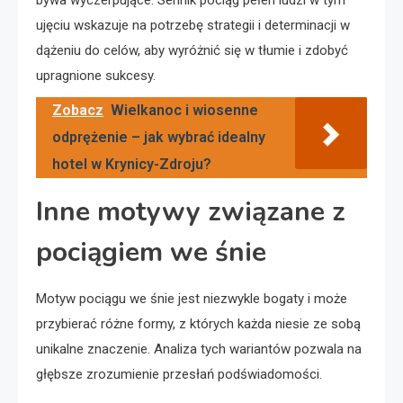
bywa wyczerpujące. Sennik pociąg pełen ludzi w tym
ujęciu wskazuje na potrzebę strategii i determinacji w
dążeniu do celów, aby wyróżnić się w tłumie i zdobyć
upragnione sukcesy.
Zobacz
Wielkanoc i wiosenne
odprężenie – jak wybrać idealny
hotel w Krynicy-Zdroju?
Inne motywy związane z
pociągiem we śnie
Motyw pociągu we śnie jest niezwykle bogaty i może
przybierać różne formy, z których każda niesie ze sobą
unikalne znaczenie. Analiza tych wariantów pozwala na
głębsze zrozumienie przesłań podświadomości.