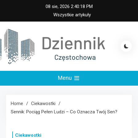
Skip
08 sie, 2026
2:40:19 PM
to
Wszystkie artykuły
content
iennik Częstochowa
Menu
Home
Ciekawostki
Sennik: Pociąg Pełen Ludzi – Co Oznacza Twój Sen?
Ciekawostki