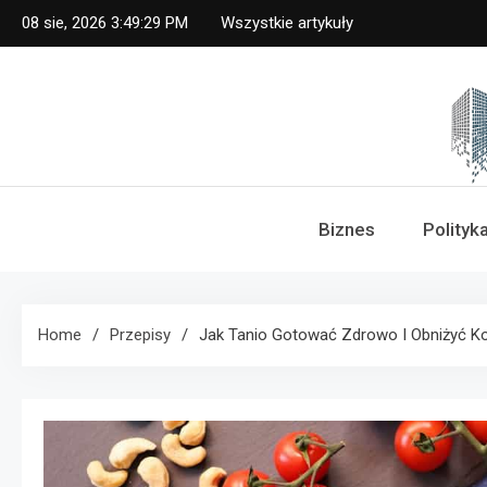
Skip
08 sie, 2026
3:49:30 PM
Wszystkie artykuły
to
content
Dz
Biznes
Polityk
Home
Przepisy
Jak Tanio Gotować Zdrowo I Obniżyć K