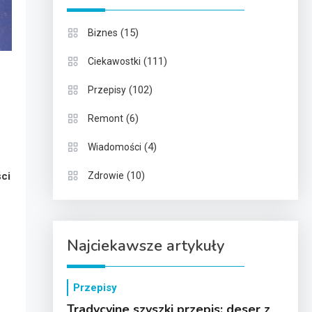
(15)
Biznes
(111)
Ciekawostki
(102)
Przepisy
(6)
Remont
(4)
Wiadomości
(10)
ści
Zdrowie
Najciekawsze artykuły
Przepisy
Tradycyjne szyszki przepis: deser z