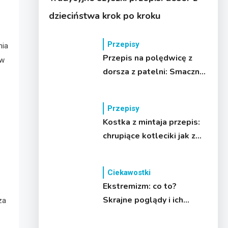
dzieciństwa krok po kroku
Przepisy
nia
Przepis na polędwicę z
 w
dorsza z patelni: Smaczny
i prosty obiad!
Przepisy
Kostka z mintaja przepis:
chrupiące kotleciki jak z
baru!
Ciekawostki
Ekstremizm: co to?
Skrajne poglądy i ich
za
skutki