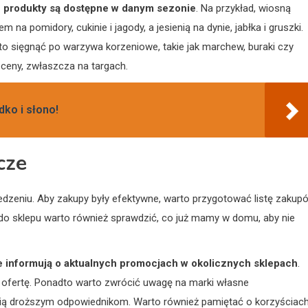
kie produkty są dostępne w danym sezonie
. Na przykład, wiosną
 na pomidory, cukinie i jagody, a jesienią na dynie, jabłka i gruszki.
to sięgnąć po warzywa korzeniowe, takie jak marchew, buraki czy
 ceny, zwłaszcza na targach.
dko i słono!
cze
zeniu. Aby zakupy były efektywne, warto przygotować listę zakupó
do sklepu warto również sprawdzić, co już mamy w domu, aby nie
re informują o aktualnych promocjach w okolicznych sklepach
.
 ofertę. Ponadto warto zwrócić uwagę na marki własne
ścią droższym odpowiednikom. Warto również pamiętać o korzyściac