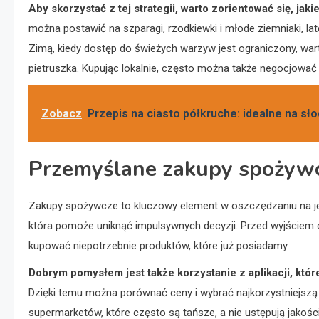
Aby skorzystać z tej strategii, warto zorientować się, ja
można postawić na szparagi, rzodkiewki i młode ziemniaki, latem
Zimą, kiedy dostęp do świeżych warzyw jest ograniczony, war
pietruszka. Kupując lokalnie, często można także negocjować
Zobacz
Przepis na ciasto półkruche: idealne na sło
Przemyślane zakupy spożyw
Zakupy spożywcze to kluczowy element w oszczędzaniu na jed
która pomoże uniknąć impulsywnych decyzji. Przed wyjściem 
kupować niepotrzebnie produktów, które już posiadamy.
Dobrym pomysłem jest także korzystanie z aplikacji, któ
Dzięki temu można porównać ceny i wybrać najkorzystniejszą
supermarketów, które często są tańsze, a nie ustępują jako