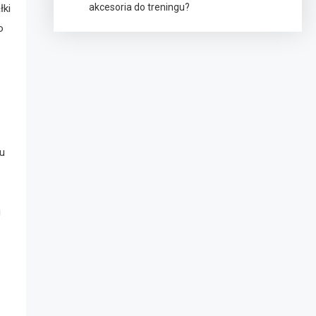
akcesoria do treningu?
łki
o
ku
u