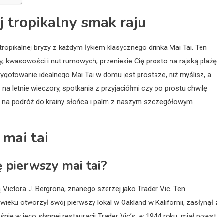
yj tropikalny smak raju
opikalnej bryzy z każdym łykiem klasycznego drinka Mai Tai. Ten
zy, kwasowości i nut rumowych, przeniesie Cię prosto na rajską plażę
ygotowanie idealnego Mai Tai w domu jest prostsze, niż myślisz, a
a letnie wieczory, spotkania z przyjaciółmi czy po prostu chwilę
bie na podróż do krainy słońca i palm z naszym szczegółowym
 mai tai
ę pierwszy mai tai?
ą Victora J. Bergrona, znanego szerzej jako Trader Vic. Ten
wieku otworzył swój pierwszy lokal w Oakland w Kalifornii, zasłynął 
aśnie w jego słynnej restauracji Trader Vic’s, w 1944 roku, miał pows