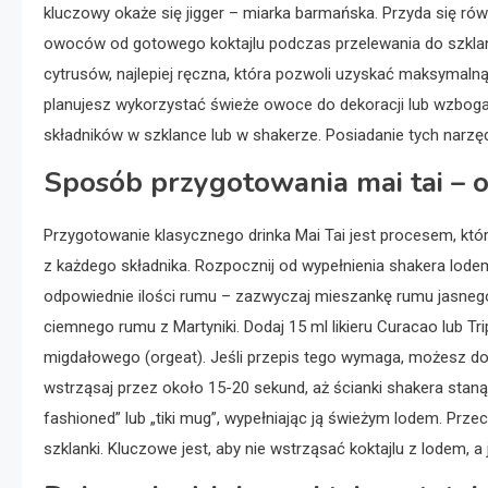
kluczowy okaże się jigger – miarka barmańska. Przyda się równi
owoców od gotowego koktajlu podczas przelewania do szklank
cytrusów, najlepiej ręczna, która pozwoli uzyskać maksymalną
planujesz wykorzystać świeże owoce do dekoracji lub wzboga
składników w szklance lub w shakerze. Posiadanie tych narzę
Sposób przygotowania mai tai – o
Przygotowanie klasycznego drinka Mai Tai jest procesem, któr
z każdego składnika. Rozpocznij od wypełnienia shakera lodem
odpowiednie ilości rumu – zazwyczaj mieszankę rumu jasnego 
ciemnego rumu z Martyniki. Dodaj 15 ml likieru Curacao lub Tr
migdałowego (orgeat). Jeśli przepis tego wymaga, możesz dod
wstrząsaj przez około 15-20 sekund, aż ścianki shakera staną 
fashioned” lub „tiki mug”, wypełniając ją świeżym lodem. Pr
szklanki. Kluczowe jest, aby nie wstrząsać koktajlu z lodem, 