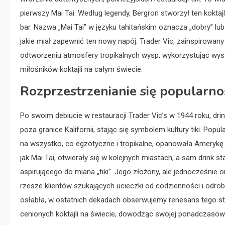
pierwszy Mai Tai. Według legendy, Bergron stworzył ten koktajl d
bar. Nazwa „Mai Tai” w języku tahitańskim oznacza „dobry” lub
jakie miał zapewnić ten nowy napój. Trader Vic, zainspirowa
odtworzeniu atmosfery tropikalnych wysp, wykorzystując wyso
miłośników koktajli na całym świecie.
Rozprzestrzenianie się popularnoś
Po swoim debiucie w restauracji Trader Vic’s w 1944 roku, dri
poza granice Kalifornii, stając się symbolem kultury tiki. Popul
na wszystko, co egzotyczne i tropikalne, opanowała Amerykę. Ba
jak Mai Tai, otwierały się w kolejnych miastach, a sam drin
aspirującego do miana „tiki”. Jego złożony, ale jednocześnie
rzesze klientów szukających ucieczki od codzienności i odrobi
osłabła, w ostatnich dekadach obserwujemy renesans tego stylu
cenionych koktajli na świecie, dowodząc swojej ponadczasowe