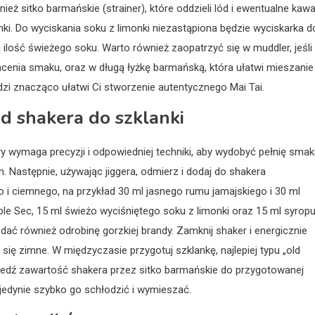
eż sitko barmańskie (strainer), które oddzieli lód i ewentualne kawa
i. Do wyciskania soku z limonki niezastąpiona będzie wyciskarka d
 ilość świeżego soku. Warto również zaopatrzyć się w muddler, jeśli
cenia smaku, oraz w długą łyżkę barmańską, która ułatwi mieszanie
dzi znacząco ułatwi Ci stworzenie autentycznego Mai Tai.
d shakera do szklanki
y wymaga precyzji i odpowiedniej techniki, aby wydobyć pełnię sma
. Następnie, używając jiggera, odmierz i dodaj do shakera
i ciemnego, na przykład 30 ml jasnego rumu jamajskiego i 30 ml
iple Sec, 15 ml świeżo wyciśniętego soku z limonki oraz 15 ml syrop
ać również odrobinę gorzkiej brandy. Zamknij shaker i energicznie
się zimne. W międzyczasie przygotuj szklankę, najlepiej typu „old
zecedź zawartość shakera przez sitko barmańskie do przygotowanej
a jedynie szybko go schłodzić i wymieszać.