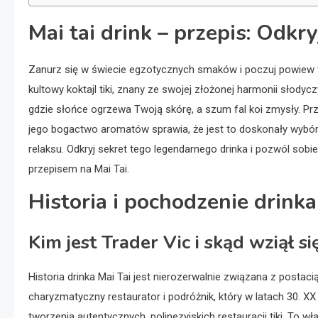
Mai tai drink – przepis: Odkr
Zanurz się w świecie egzotycznych smaków i poczuj powiew tr
kultowy koktajl tiki, znany ze swojej złożonej harmonii słodyc
gdzie słońce ogrzewa Twoją skórę, a szum fal koi zmysły. Prz
jego bogactwo aromatów sprawia, że jest to doskonały wybór n
relaksu. Odkryj sekret tego legendarnego drinka i pozwól so
przepisem na Mai Tai.
Historia i pochodzenie drinka
Kim jest Trader Vic i skąd wziął si
Historia drinka Mai Tai jest nierozerwalnie związana z postaci
charyzmatyczny restaurator i podróżnik, który w latach 30. XX 
tworzenia autentycznych, polinezyjskich restauracji tiki. To wł