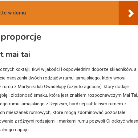
atte w domu
 proporcje
 mai tai
ycznych koktajli, tkwi w jakości i odpowiednim doborze składników, a
ycie mieszanki dwóch rodzajów rumu: jamajskiego, który wnosi
rumu z Martyniki lub Gwadelupy (często agricole), który dodaje
ębię i złożoność smaku, która jest znakiem rozpoznawczym Mai Tai.
ego rumu jamajskiego z lżejszym, bardziej subtelnym rumem z
zonych mieszanek rumowych, które mogą zdominować pozostałe
towanie z różnymi rodzajami i markami rumu pozwoli Ci odkryć własn
kalnego napoju.