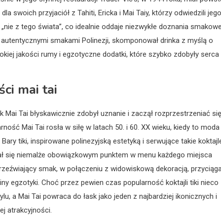
la swoich przyjaciół z Tahiti, Ericka i Mai Taiy, którzy odwiedzili jeg
 „nie z tego świata”, co idealnie oddaje niezwykłe doznania smakowe
ny autentycznymi smakami Polinezji, skomponował drinka z myślą o
kiej jakości rumy i egzotyczne dodatki, które szybko zdobyły serca
ci mai tai
nk Mai Tai błyskawicznie zdobył uznanie i zaczął rozprzestrzeniać si
arność Mai Tai rosła w siłę w latach 50. i 60. XX wieku, kiedy to moda
ry tiki, inspirowane polinezyjską estetyką i serwujące takie koktajl
k stał się niemalże obowiązkowym punktem w menu każdego miejsca
 orzeźwiający smak, w połączeniu z widowiskową dekoracją, przyciąga
ny egzotyki. Choć przez pewien czas popularność koktajli tiki nieco
, a Mai Tai powraca do łask jako jeden z najbardziej ikonicznych i
j atrakcyjności.