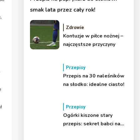
o
smak lata przez cały rok!
,
Zdrowie
Kontuzje w piłce nożnej –
najczęstsze przyczyny
Przepisy
ę
Przepis na 30 naleśników
na słodko: idealne ciasto!
e
Przepisy
ł
Ogórki kiszone stary
przepis: sekret babci na
chrupkość!