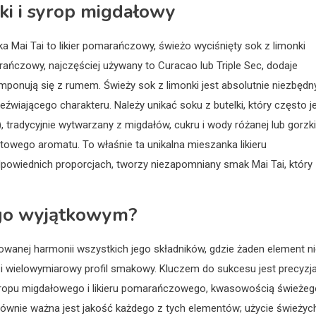
ki i syrop migdałowy
 Mai Tai to likier pomarańczowy, świeżo wyciśnięty sok z limonki
rańczowy, najczęściej używany to Curacao lub Triple Sec, dodaje
mponują się z rumem. Świeży sok z limonki jest absolutnie niezbędn
wiającego charakteru. Należy unikać soku z butelki, który często j
 tradycyjnie wytwarzany z migdałów, cukru i wody różanej lub gorzki
iatowego aromatu. To właśnie ta unikalna mieszanka likieru
owiednich proporcjach, tworzy niezapomniany smak Mai Tai, który
i go wyjątkowym?
wanej harmonii wszystkich jego składników, gdzie żaden element n
 i wielowymiarowy profil smakowy. Kluczem do sukcesu jest precyzj
syropu migdałowego i likieru pomarańczowego, kwasowością świeżeg
Równie ważna jest jakość każdego z tych elementów; użycie świeżyc