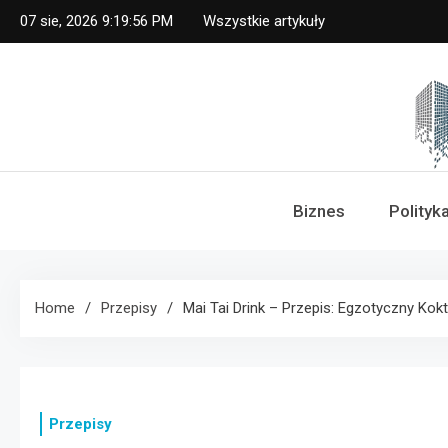
Skip
07 sie, 2026
9:19:57 PM
Wszystkie artykuły
to
content
Dz
Biznes
Polityk
Home
Przepisy
Mai Tai Drink – Przepis: Egzotyczny Kokta
Przepisy