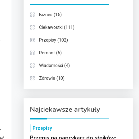
(15)
Biznes
(111)
Ciekawostki
,
(102)
Przepisy
(6)
Remont
(4)
Wiadomości
(10)
Zdrowie
Najciekawsze artykuły
Przepisy
z
Przepis na paprykarz do słoików:
tać