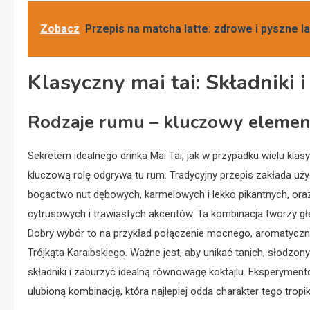
Zobacz
Przepis na matcha latte: zdrowe i pyszne l
Klasyczny mai tai: Składniki i
Rodzaje rumu – kluczowy element
Sekretem idealnego drinka Mai Tai, jak w przypadku wielu klas
kluczową rolę odgrywa tu rum. Tradycyjny przepis zakłada uż
bogactwo nut dębowych, karmelowych i lekko pikantnych, oraz 
cytrusowych i trawiastych akcentów. Ta kombinacja tworzy gł
Dobry wybór to na przykład połączenie mocnego, aromatyczn
Trójkąta Karaibskiego. Ważne jest, aby unikać tanich, słod
składniki i zaburzyć idealną równowagę koktajlu. Eksperymen
ulubioną kombinację, która najlepiej odda charakter tego tropi