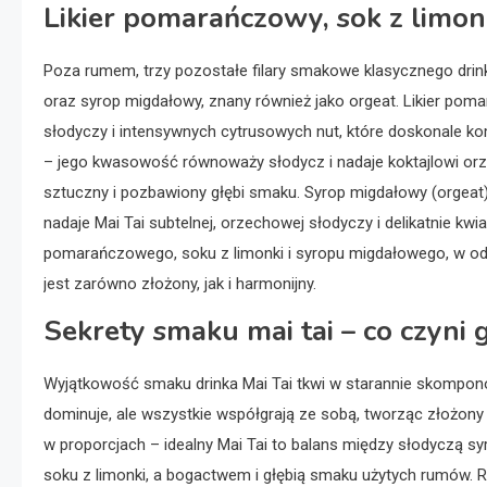
Likier pomarańczowy, sok z limon
Poza rumem, trzy pozostałe filary smakowe klasycznego drinka
oraz syrop migdałowy, znany również jako orgeat. Likier poma
słodyczy i intensywnych cytrusowych nut, które doskonale ko
– jego kwasowość równoważy słodycz i nadaje koktajlowi orzeź
sztuczny i pozbawiony głębi smaku. Syrop migdałowy (orgeat),
nadaje Mai Tai subtelnej, orzechowej słodyczy i delikatnie kw
pomarańczowego, soku z limonki i syropu migdałowego, w odp
jest zarówno złożony, jak i harmonijny.
Sekrety smaku mai tai – co czyn
Wyjątkowość smaku drinka Mai Tai tkwi w starannie skompono
dominuje, ale wszystkie współgrają ze sobą, tworząc złożony
w proporcjach – idealny Mai Tai to balans między słodyczą 
soku z limonki, a bogactwem i głębią smaku użytych rumów. 