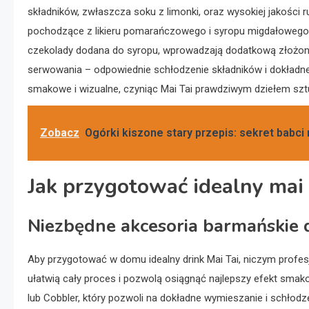
składników, zwłaszcza soku z limonki, oraz wysokiej jakości 
pochodzące z likieru pomarańczowego i syropu migdałowego, a
czekolady dodana do syropu, wprowadzają dodatkową złożono
serwowania – odpowiednie schłodzenie składników i dokładne
smakowe i wizualne, czyniąc Mai Tai prawdziwym dziełem sztu
Zobacz
Ogórki kiszone stary przepis: sekret babci
Jak przygotować idealny mai 
Niezbędne akcesoria barmańskie 
Aby przygotować w domu idealny drink Mai Tai, niczym profes
ułatwią cały proces i pozwolą osiągnąć najlepszy efekt smako
lub Cobbler, który pozwoli na dokładne wymieszanie i schłod