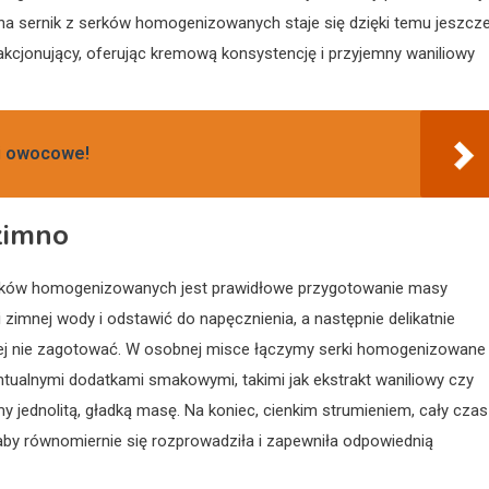
 na sernik z serków homogenizowanych staje się dzięki temu jeszcz
akcjonujący, oferując kremową konsystencję i przyjemny waniliowy
 i owocowe!
zimno
erków homogenizowanych jest prawidłowe przygotowanie masy
ci zimnej wody i odstawić do napęcznienia, a następnie delikatnie
 jej nie zagotować. W osobnej misce łączymy serki homogenizowane
tualnymi dodatkami smakowymi, takimi jak ekstrakt waniliowy czy
 jednolitą, gładką masę. Na koniec, cienkim strumieniem, cały czas
by równomiernie się rozprowadziła i zapewniła odpowiednią