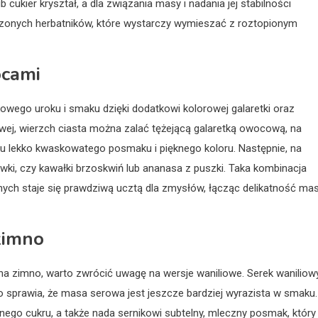
cukier kryształ, a dla związania masy i nadania jej stabilności
szonych herbatników, które wystarczy wymieszać z roztopionym
ocami
ego uroku i smaku dzięki dodatkowi kolorowej galaretki oraz
ej, wierzch ciasta można zalać tężejącą galaretką owocową, na
u lekko kwaskowatego posmaku i pięknego koloru. Następnie, na
wki, czy kawałki brzoskwiń lub ananasa z puszki. Taka kombinacja
nych staje się prawdziwą ucztą dla zmysłów, łącząc delikatność ma
zimno
a zimno, warto zwrócić uwagę na wersje waniliowe. Serek waniliow
o sprawia, że masa serowa jest jeszcze bardziej wyrazista w smaku.
ego cukru, a także nada sernikowi subtelny, mleczny posmak, który