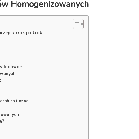
rków Homogenizowanych
rzepis krok po kroku
 w lodówce
owanych
ki
ratura i czas
zowanych
a?