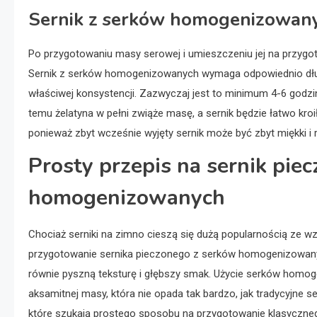
Sernik z serków homogenizowany
Po przygotowaniu masy serowej i umieszczeniu jej na przygo
Sernik z serków homogenizowanych wymaga odpowiednio długi
właściwej konsystencji. Zazwyczaj jest to minimum 4-6 godzin,
temu żelatyna w pełni zwiąże masę, a sernik będzie łatwo kroił
ponieważ zbyt wcześnie wyjęty sernik może być zbyt miękki i 
Prosty przepis na sernik pie
homogenizowanych
Chociaż serniki na zimno cieszą się dużą popularnością ze w
przygotowanie sernika pieczonego z serków homogenizowanych
równie pyszną teksturę i głębszy smak. Użycie serków homo
aksamitnej masy, która nie opada tak bardzo, jak tradycyjne s
które szukają prostego sposobu na przygotowanie klasyczne