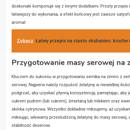
doskonale komponuje się z innymi dodatkami. Prosty przepis
łatwiejszy do wykonania, a efekt końcowy jest zawsze satysf
aromat.
Zobacz
Łatwy przepis na ciasto skubaniec: kruche
Przygotowanie masy serowej na 
Kluczem do sukcesu w przygotowaniu sernika na zimno z s
serowej. Najpierw należy rozpuścić żelatynę w niewielkiej iloś
podgrzać, aby uzyskać płynną konsystencję, pamiętając, aby
cukrem pudrem (lub cukrem), śmietaną lub mlekiem oraz ewen
skórka cytrynowa. Wszystko dokładnie miksujemy, aż uzyskamy
miksując, wlewamy przestudzoną żelatynę do masy serowej, a
stabilność deserowi.