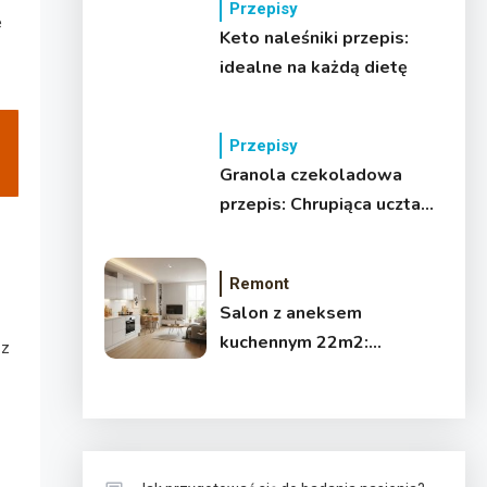
Przepisy
e
Keto naleśniki przepis:
idealne na każdą dietę
Przepisy
Granola czekoladowa
przepis: Chrupiąca uczta
dla każdego!
Remont
Salon z aneksem
kuchennym 22m2:
 z
Funkcjonalna aranżacja