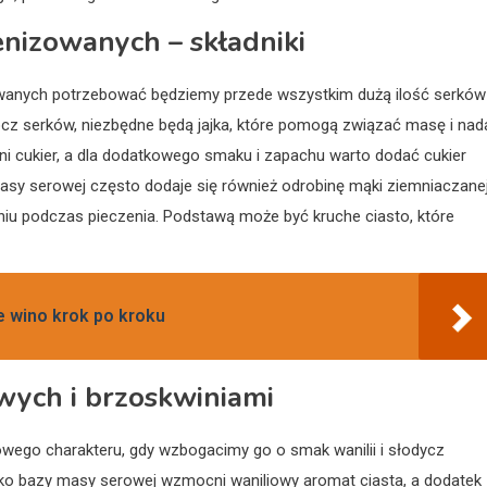
nizowanych – składniki
wanych potrzebować będziemy przede wszystkim dużą ilość serków
z serków, niezbędne będą jajka, które pomogą związać masę i nad
ni cukier, a dla dodatkowego smaku i zapachu warto dodać cukier
o masy serowej często dodaje się również odrobinę mąki ziemniaczane
niu podczas pieczenia. Podstawą może być kruche ciasto, które
e wino krok po kroku
wych i brzoskwiniami
wego charakteru, gdy wzbogacimy go o smak wanilii i słodycz
jako bazy masy serowej wzmocni waniliowy aromat ciasta, a dodatek