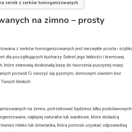
 na sernik z serków homogenizowanych
wanych na zimno – prosty
zygotowana z serków homogenizowanych jest niezwykle prosta i szybk
t dla początkujących kucharzy. Sekret jego lekkości i kremowej
h, które stanowią doskonałą bazę do tworzenia puszystej masy
wanych pozwoli Ci cieszyć się pysznym, domowym ciastem bez
Twoich bliskich.
ogenizowanych na zimno, potrzebować będziesz kilku podstawowych
enizowane, najlepiej naturalne lub waniliowe, które dodadzą
 również mleko lub śmietanka, która pomoże uzyskać odpowiednią