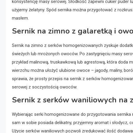
konsystencję masy serowej. Słodkość zapewni cukier puder lub 
użyjemy żelatyny. Spód sernika można przygotować z rozkru
masłem.
Sernik na zimno z galaretką i ow
Sernik na zimno z serków homogenizowanych zyskuje dodatkow
świeżych lub mrożonych owoców. Po zastygnięciu masy serow
przykład malinową, truskawkową lub agrestową, która doda m
wierzchu można ułożyć ulubione owoce – jagody, maliny, boró
sprawia, że prosty przepis na sernik z serków homogenizowa
serowej z soczystością owoców.
Sernik z serków waniliowych na 
Wybierając serki homogenizowane do przygotowania sernika n
sam w sobie posiada delikatny, przyjemny aromat i słodycz, c
Użycie serków waniliowych pozwoli zredukować ilość dodawan