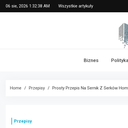
Skip
06 sie, 2026
1:32:38 AM
Wszystkie artykuły
to
content
Dz
Biznes
Polityk
Home
Przepisy
Prosty Przepis Na Sernik Z Serków Ho
Przepisy