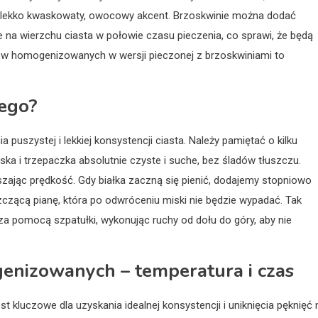
 lekko kwaskowaty, owocowy akcent. Brzoskwinie można dodać
 na wierzchu ciasta w połowie czasu pieczenia, co sprawi, że będą
rków homogenizowanych w wersji pieczonej z brzoskwiniami to
nego?
 puszystej i lekkiej konsystencji ciasta. Należy pamiętać o kilku
ka i trzepaczka absolutnie czyste i suche, bez śladów tłuszczu.
zając prędkość. Gdy białka zaczną się pienić, dodajemy stopniowo
szczącą pianę, która po odwróceniu miski nie będzie wypadać. Tak
a pomocą szpatułki, wykonując ruchy od dołu do góry, aby nie
genizowanych – temperatura i czas
kluczowe dla uzyskania idealnej konsystencji i uniknięcia pęknięć 