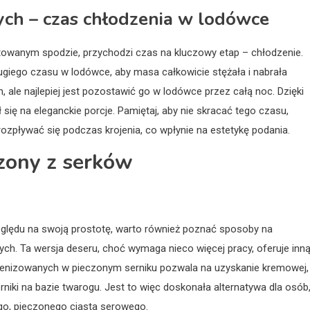
ch – czas chłodzenia w lodówce
towanym spodzie, przychodzi czas na kluczowy etap – chłodzenie.
ego czasu w lodówce, aby masa całkowicie stężała i nabrała
 ale najlepiej jest pozostawić go w lodówce przez całą noc. Dzięki
 się na eleganckie porcje. Pamiętaj, aby nie skracać tego czasu,
rozpływać się podczas krojenia, co wpłynie na estetykę podania.
czony z serków
zględu na swoją prostotę, warto również poznać sposoby na
. Ta wersja deseru, choć wymaga nieco więcej pracy, oferuje inną
genizowanych w pieczonym serniku pozwala na uzyskanie kremowej,
erniki na bazie twarogu. Jest to więc doskonała alternatywa dla osób
go, pieczonego ciasta serowego.