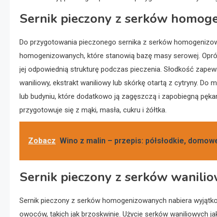
Sernik pieczony z serków homoge
Do przygotowania pieczonego sernika z serków homogenizo
homogenizowanych, które stanowią bazę masy serowej. Opróc
jej odpowiednią strukturę podczas pieczenia. Słodkość zapew
waniliowy, ekstrakt waniliowy lub skórkę otartą z cytryny. D
lub budyniu, które dodatkowo ją zagęszczą i zapobiegną pęka
przygotowuje się z mąki, masła, cukru i żółtka.
Zobacz
Wino z malin – przepis: półsłodkie, domow
Sernik pieczony z serków wanilio
Sernik pieczony z serków homogenizowanych nabiera wyjątko
owoców, takich jak brzoskwinie. Użycie serków waniliowych 