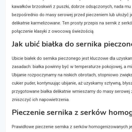
kawałków brzoskwiń z puszki, dobrze odsączonych, nada mu
bezpośrednio do masy serowej przed pieczeniem lub ułożyć je
delikatnie karmelizowane. Ten prosty przepis na sernik z se
połączenie klasyki z owocową świeżością.
Jak ubić białka do sernika pieczo
Ubicie białek do sernika pieczonego jest kluczowe dla uzyskania
zasadach: białka powinny być w temperaturze pokojowej, a mis
Ubijanie rozpoczynamy na niskich obrotach, stopniowo zwięks
cukier puder, kontynuując ubijanie, aż uzyskamy sztywną, bły
przygotowane białka delikatnie wmieszamy do masy serowej z
zniszczyć ich napowietrzenia.
Pieczenie sernika z serków homo
Prawidłowe pieczenie sernika z serków homogenizowanych jest 