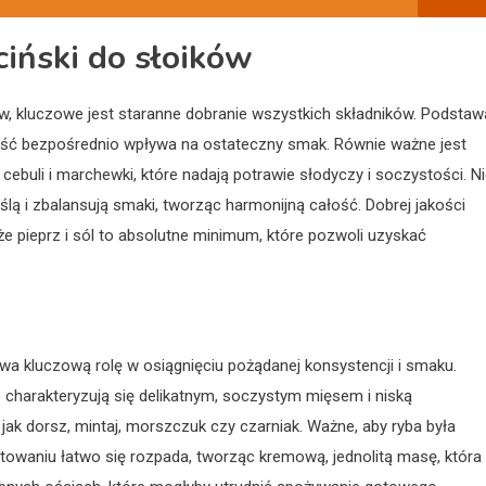
ciński do słoików
w, kluczowe jest staranne dobranie wszystkich składników. Podstaw
jakość bezpośrednio wpływa na ostateczny smak. Równie ważne jest
buli i marchewki, które nadają potrawie słodyczy i soczystości. N
ą i zbalansują smaki, tworząc harmonijną całość. Dobrej jakości
że pieprz i sól to absolutne minimum, które pozwoli uzyskać
a kluczową rolę w osiągnięciu pożądanej konsystencji i smaku.
e charakteryzują się delikatnym, soczystym mięsem i niską
jak dorsz, mintaj, morszczuk czy czarniak. Ważne, aby ryba była
towaniu łatwo się rozpada, tworząc kremową, jednolitą masę, która