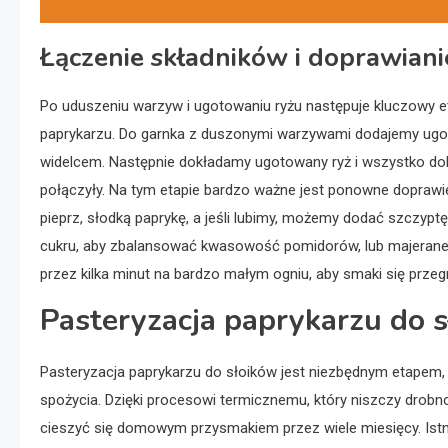
Łączenie składników i doprawiani
Po uduszeniu warzyw i ugotowaniu ryżu następuje kluczowy e
paprykarzu. Do garnka z duszonymi warzywami dodajemy ugoto
widelcem. Następnie dokładamy ugotowany ryż i wszystko dokł
połączyły. Na tym etapie bardzo ważne jest ponowne doprawie
pieprz, słodką paprykę, a jeśli lubimy, możemy dodać szczyptę
cukru, aby zbalansować kwasowość pomidorów, lub majeranek
przez kilka minut na bardzo małym ogniu, aby smaki się przegr
Pasteryzacja paprykarzu do 
Pasteryzacja paprykarzu do słoików jest niezbędnym etapem,
spożycia. Dzięki procesowi termicznemu, który niszczy drob
cieszyć się domowym przysmakiem przez wiele miesięcy. Istnie