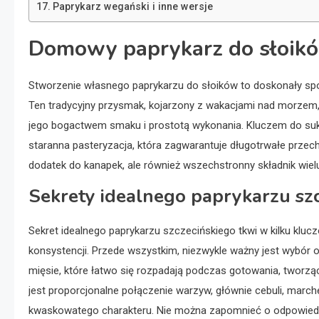
Paprykarz wegański i inne wersje
Domowy paprykarz do słoikó
Stworzenie własnego paprykarzu do słoików to doskonały s
Ten tradycyjny przysmak, kojarzony z wakacjami nad morze
jego bogactwem smaku i prostotą wykonania. Kluczem do suk
staranna pasteryzacja, która zagwarantuje długotrwałe prze
dodatek do kanapek, ale również wszechstronny składnik wielu
Sekrety idealnego paprykarzu sz
Sekret idealnego paprykarzu szczecińskiego tkwi w kilku klu
konsystencji. Przede wszystkim, niezwykle ważny jest wybór od
mięsie, które łatwo się rozpadają podczas gotowania, tworząc
jest proporcjonalne połączenie warzyw, głównie cebuli, march
kwaskowatego charakteru. Nie można zapomnieć o odpowied