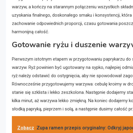
warzyw, a kończy na starannym połączeniu wszystkich składni
uzyskania finalnego, doskonałego smaku i konsystencji, która
zachowanie odpowiednich proporcji, czasu gotowania poszcz
harmonijną całość.
Gotowanie ryżu i duszenie warz
Pierwszym istotnym etapem w przygotowaniu paprykarzu do sł
warzyw. Ryż powinien być ugotowany na sypko, najlepiej odmian
ryż należy odstawić do ostygnięcia, aby nie spowodował zag
Równocześnie przygotowujemy warzywa: cebulę kroimy w drobną
stanie się szklista i lekko zeszkolona. Następnie dodajemy 
kilka minut, aż warzywa lekko zmiękną. Na koniec dodajemy 
słodką papryką, pieprzem i solą, a następnie dusimy całość pr
Zobacz
Zupa ramen przepis oryginalny: Odkryj japoń