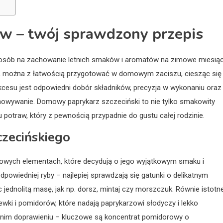
w – twój sprawdzony przepis
posób na zachowanie letnich smaków i aromatów na zimowe miesiąc
m, można z łatwością przygotować w domowym zaciszu, ciesząc się
cesu jest odpowiedni dobór składników, precyzja w wykonaniu oraz
chowywanie. Domowy paprykarz szczeciński to nie tylko smakowity
 potraw, który z pewnością przypadnie do gustu całej rodzinie.
czecińskiego
czowych elementach, które decydują o jego wyjątkowym smaku i
powiedniej ryby – najlepiej sprawdzają się gatunki o delikatnym
 jednolitą masę, jak np. dorsz, mintaj czy morszczuk. Równie istotn
ewki i pomidorów, które nadają paprykarzowi słodyczy i lekko
nim doprawieniu – kluczowe są koncentrat pomidorowy o