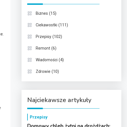
(15)
Biznes
(111)
Ciekawostki
e.
(102)
Przepisy
(6)
Remont
(4)
Wiadomości
(10)
Zdrowie
Najciekawsze artykuły
e
Przepisy
Domowy chleb żytni na drożdżach: