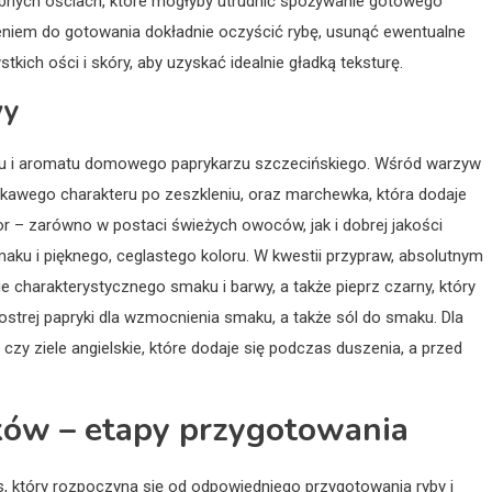
drobnych ościach, które mogłyby utrudnić spożywanie gotowego
ieniem do gotowania dokładnie oczyścić rybę, usunąć ewentualne
kich ości i skóry, aby uzyskać idealnie gładką teksturę.
wy
u i aromatu domowego paprykarzu szczecińskiego. Wśród warzyw
odkawego charakteru po zeszkleniu, oraz marchewka, która dodaje
or – zarówno w postaci świeżych owoców, jak i dobrej jakości
ku i pięknego, ceglastego koloru. W kwestii przypraw, absolutnym
e charakterystycznego smaku i barwy, a także pieprz czarny, który
 ostrej papryki dla wzmocnienia smaku, a także sól do smaku. Dla
y ziele angielskie, które dodaje się podczas duszenia, a przed
ików – etapy przygotowania
, który rozpoczyna się od odpowiedniego przygotowania ryby i