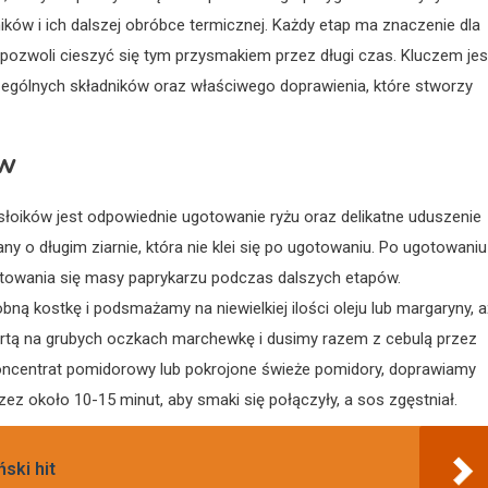
ków i ich dalszej obróbce termicznej. Każdy etap ma znaczenie dla
 pozwoli cieszyć się tym przysmakiem przez długi czas. Kluczem jes
ególnych składników oraz właściwego doprawienia, które stworzy
yw
oików jest odpowiednie ugotowanie ryżu oraz delikatne uduszenie
y o długim ziarnie, która nie klei się po ugotowaniu. Po ugotowaniu
otowania się masy paprykarzu podczas dalszych etapów.
 kostkę i podsmażamy na niewielkiej ilości oleju lub margaryny, a
startą na grubych oczkach marchewkę i dusimy razem z cebulą przez
koncentrat pomidorowy lub pokrojone świeże pomidory, doprawiamy
zez około 10-15 minut, aby smaki się połączyły, a sos zgęstniał.
ski hit