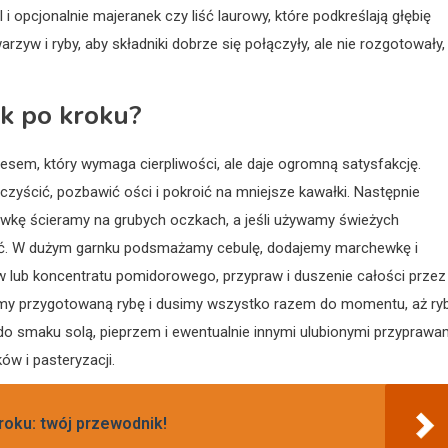
 i opcjonalnie majeranek czy liść laurowy, które podkreślają głębię
yw i ryby, aby składniki dobrze się połączyły, ale nie rozgotowały,
k po kroku?
sem, który wymaga cierpliwości, ale daje ogromną satysfakcję.
zyścić, pozbawić ości i pokroić na mniejsze kawałki. Następnie
wkę ścieramy na grubych oczkach, a jeśli używamy świeżych
roić. W dużym garnku podsmażamy cebulę, dodajemy marchewkę i
w lub koncentratu pomidorowego, przypraw i duszenie całości przez
adamy przygotowaną rybę i dusimy wszystko razem do momentu, aż ry
do smaku solą, pieprzem i ewentualnie innymi ulubionymi przyprawam
ów i pasteryzacji.
roku: twój przewodnik!