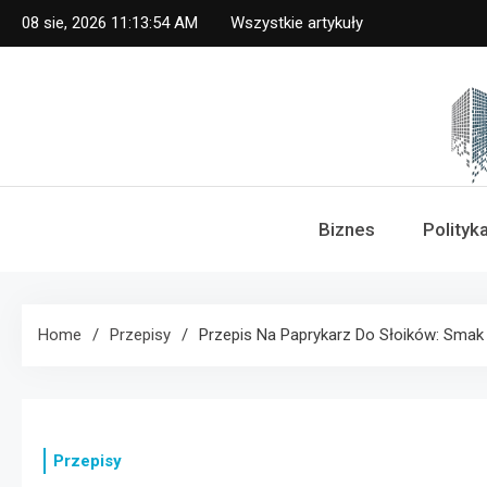
Skip
08 sie, 2026
11:13:54 AM
Wszystkie artykuły
to
content
Dz
Biznes
Polityk
Home
Przepisy
Przepis Na Paprykarz Do Słoików: Smak 
Przepisy