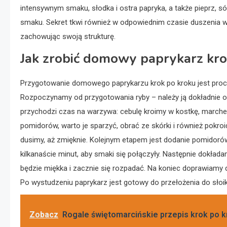
intensywnym smaku, słodka i ostra papryka, a także pieprz, sól
smaku. Sekret tkwi również w odpowiednim czasie duszenia warz
zachowując swoją strukturę.
Jak zrobić domowy paprykarz kro
Przygotowanie domowego paprykarzu krok po kroku jest proce
Rozpoczynamy od przygotowania ryby – należy ją dokładnie oc
przychodzi czas na warzywa: cebulę kroimy w kostkę, marche
pomidorów, warto je sparzyć, obrać ze skórki i również pok
dusimy, aż zmięknie. Kolejnym etapem jest dodanie pomidoró
kilkanaście minut, aby smaki się połączyły. Następnie dokł
będzie miękka i zacznie się rozpadać. Na koniec doprawiamy 
Po wystudzeniu paprykarz jest gotowy do przełożenia do słoik
Zobacz
Rogale świętomarcińskie przepis krok po k