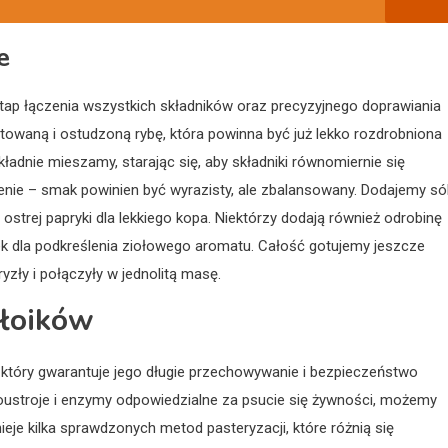
e
tap łączenia wszystkich składników oraz precyzyjnego doprawiania
waną i ostudzoną rybę, która powinna być już lekko rozdrobniona
adnie mieszamy, starając się, aby składniki równomiernie się
nie – smak powinien być wyrazisty, ale zbalansowany. Dodajemy sól
 ostrej papryki dla lekkiego kopa. Niektórzy dodają również odrobinę
 dla podkreślenia ziołowego aromatu. Całość gotujemy jeszcze
yzły i połączyły w jednolitą masę.
słoików
 który gwarantuje jego długie przechowywanie i bezpieczeństwo
noustroje i enzymy odpowiedzialne za psucie się żywności, możemy
je kilka sprawdzonych metod pasteryzacji, które różnią się