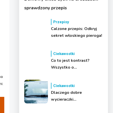
sprawdzony przepis
Przepisy
Calzone przepis: Odkryj
sekret włoskiego pieroga!
Ciekawostki
Co to jest kontrast?
Wszystko o
bezpieczeństwie i
ba
zastosowaniu
i.
Ciekawostki
Dlaczego dobre
wycieraczki
samochodowe poprawiają