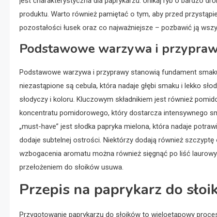
jest charakterystyczna dla paprykarzu. Unikaj ryb o bardzo 
produktu. Warto również pamiętać o tym, aby przed przystąp
pozostałości łusek oraz co najważniejsze – pozbawić ją wszyst
Podstawowe warzywa i przypra
Podstawowe warzywa i przyprawy stanowią fundament smak
niezastąpione są cebula, która nadaje głębi smaku i lekko sł
słodyczy i koloru. Kluczowym składnikiem jest również pomid
koncentratu pomidorowego, który dostarcza intensywnego sma
„must-have” jest słodka papryka mielona, która nadaje potrawi
dodaje subtelnej ostrości. Niektórzy dodają również szczyptę
wzbogacenia aromatu można również sięgnąć po liść laurowy cz
przełożeniem do słoików usuwa.
Przepis na paprykarz do sło
Przygotowanie paprykarzu do słoików to wieloetapowy proces