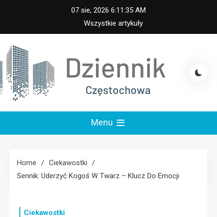
Skip
07 sie, 2026
6:11:35 AM
to
Wszystkie artykuły
content
iennik Częstochowa
Menu
Home
Ciekawostki
Sennik: Uderzyć Kogoś W Twarz – Klucz Do Emocji
Ciekawostki