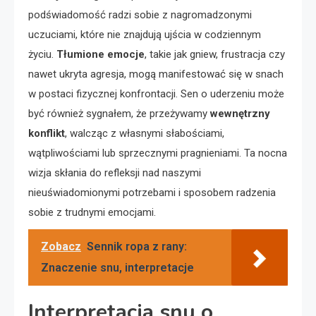
podświadomość radzi sobie z nagromadzonymi
uczuciami, które nie znajdują ujścia w codziennym
życiu.
Tłumione emocje
, takie jak gniew, frustracja czy
nawet ukryta agresja, mogą manifestować się w snach
w postaci fizycznej konfrontacji. Sen o uderzeniu może
być również sygnałem, że przeżywamy
wewnętrzny
konflikt
, walcząc z własnymi słabościami,
wątpliwościami lub sprzecznymi pragnieniami. Ta nocna
wizja skłania do refleksji nad naszymi
nieuświadomionymi potrzebami i sposobem radzenia
sobie z trudnymi emocjami.
Zobacz
Sennik ropa z rany:
Znaczenie snu, interpretacje
Interpretacja snu o