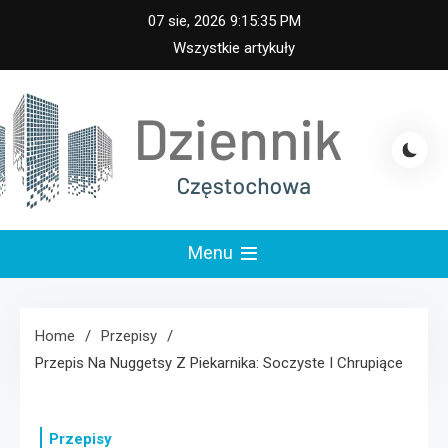
Skip
07 sie, 2026
9:15:36 PM
to
Wszystkie artykuły
content
iennik Częstochowa
Menu
Home
Przepisy
Przepis Na Nuggetsy Z Piekarnika: Soczyste I Chrupiące
Przepisy